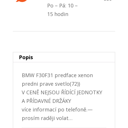
Po – Pá: 10 –
15 hodin
Popis
BMW F30F31 predface xenon
predni prave svetlo(72))
V CENĚ NEJSOU ŘÍDÍCÍ JEDNOTKY
A PŘÍDAVNÉ DRŽÁKY
více informací po telefoně.—
prosím raději volat…