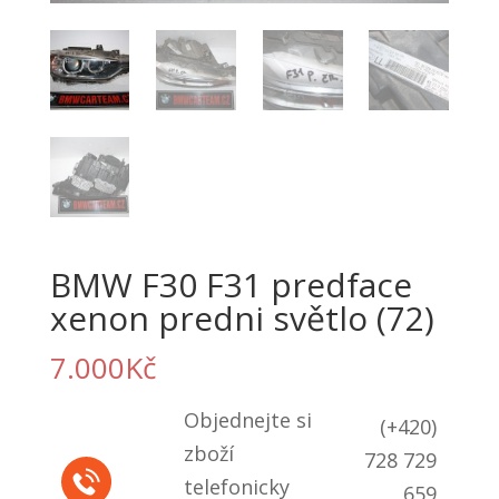
BMW F30 F31 predface
xenon predni světlo (72)
7.000
Kč
Objednejte si
(+420)
zboží
728 729
telefonicky
659