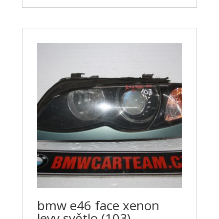
bmw e46 face xenon
levy světlo (103)