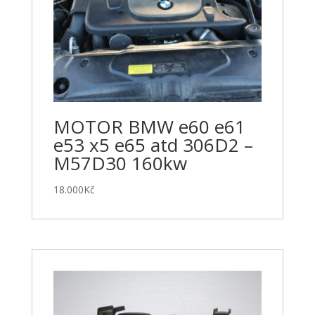
MOTOR BMW e60 e61
e53 x5 e65 atd 306D2 –
M57D30 160kw
18.000
Kč